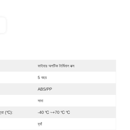
ফাইবার অপটিক টার্মিনাল বক্স
5 বছর
ABS/PP
সাদা
ত্রা (℃):
-40 ℃ ~+70 ℃ ℃
হ্যাঁ