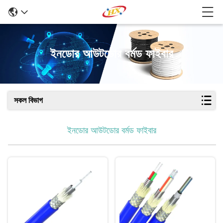
ইনডোর আউটডোর বর্মড ফাইবার
সকল বিভাগ
ইনডোর আউটডোর বর্মড ফাইবার