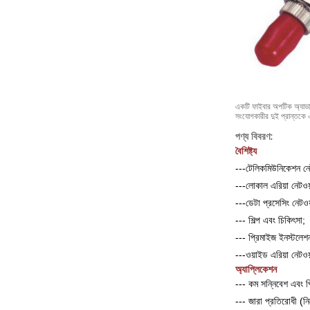
একটি ফাইবার অপটিক অ্যাডাপ্
সংযোগকারীর দুই প্রান্তক
পণ্য বিবরণ:
বৈশিষ্ট্য
---টেলিকমিউনিকেশন নেট
---লোকাল এরিয়া নেটও
---ডেটা প্রসেসিং নেটওয়
--- শিল্প এবং চিকিৎসা;
--- প্রিমাইজ ইনস্টলেশ
---ওয়াইড এরিয়া নেটওয়া
অ্যাপ্লিকেশন
--- কম সন্নিবেশ এবং প
--- জারা প্রতিরোধী (নি