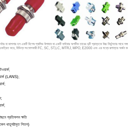
টার বা কাপলার হল একটি বিশেষ প্যাসিভ উপাদান যা একটি ফাইবার অপটিক তারের দুটি প্রান্তকে উচ্চ নির্ভুলতার সাথে স
ে একত্রিত করে, বিভিন্ন সংযোগকারী FC, SC, ST,LC, MTRJ, MPO, E2000 এবং এর মধ্যে রূপান্তর অর্জন করে। এ
ওয়ার্ক;
য়ার্ক (LANS);
ার্ক;
ন;
র্ক;
িছনে প্রতিফলন ক্ষতি
কেল ধাতুপট্টাবৃত পিতল)