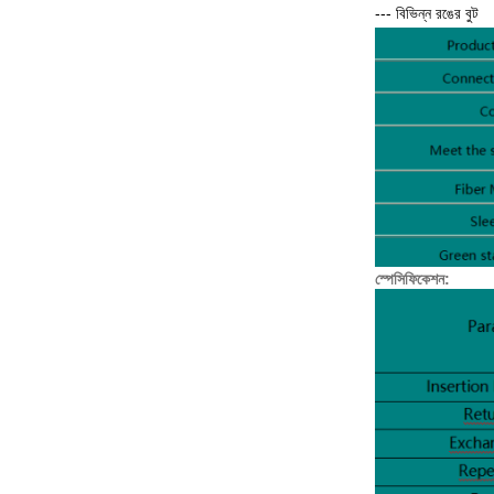
--- বিভিন্ন রঙের বুট
স্পেসিফিকেশন: