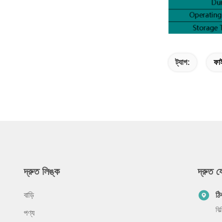
ট্যাগ:
ফা
দ্রুত লিঙ্ক
দ্রুত 
বাড়ি
ঠি
বি
পণ্য