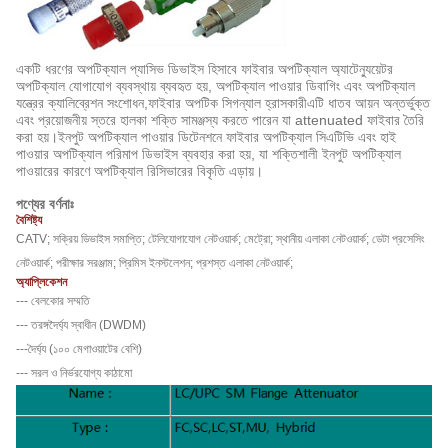
একটি ধরণের অপটিক্যাল প্যাসিভ ডিভাইস হিসাবে ফাইবার অপটিক্যাল অ্যাটেন্যুয়েটর
অপটিক্যাল যোগাযোগ ব্যবস্থায় ব্যবহৃত হয়, অপটিক্যাল পাওয়ার ডিবাগিং এবং অপটিক্যাল
যন্ত্রের ক্যালিব্রেশন সংশোধন,ফাইবার অপটিক সিগন্যাল হ্রাসকারীএটি ধাতব আয়ন অন্তর্ভুক্ত
এবং প্রয়োজনীয় স্তরে হালকা শক্তি সামঞ্জস্য করতে পারেন যা attenuated ফাইবার তৈরি
করা হয়।ইনপুট অপটিক্যাল পাওয়ার ডিটেনশনে ফাইবার অপটিক্যাল সিএটিভি এবং হাই
পাওয়ার অপটিক্যাল পরিমাপ ডিভাইস ব্যবহার করা হয়, যা শক্তিশালী ইনপুট অপটিক্যাল
পাওয়ারের কারণে অপটিক্যাল রিসিভারের বিকৃতি এড়ায়।
পণ্যের বর্ণনাঃ
বৈশিষ্ট্য
CATV; সক্রিয় ডিভাইস সমাপ্তি; টেলিযোগাযোগ নেটওয়ার্ক; মেট্রো; স্থানীয় এলাকা নেটওয়ার্ক; ডেটা প্রসেসিং
নেটওয়ার্ক; পরীক্ষার সরঞ্জাম; প্রিমিস ইনস্টলেশন; প্রশস্ত এলাকা নেটওয়ার্ক;
অ্যাপ্লিকেশন
--- বেলকোর সম্মতি
--- তরঙ্গদৈর্ঘ্য স্বাধীন (DWDM)
---দৈর্ঘ্য (১০০ মেগাওয়াটের বেশি)
--- সরল ও নির্ভরযোগ্য কাঠামো