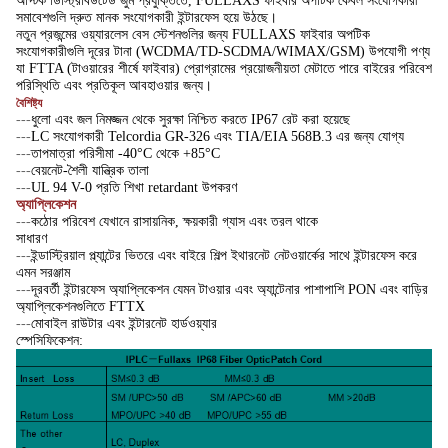
অপ্টিক ডিস্ট্রিবিউটেড জুম প্রযুক্তিতে, FULLAXS ফাইবার অপটিক কেবল সংযোগকারী
সমাবেশগুলি দ্রুত মানক সংযোগকারী ইন্টারফেস হয়ে উঠছে।
নতুন প্রজন্মের ওয়্যারলেস বেস স্টেশনগুলির জন্য FULLAXS ফাইবার অপটিক
সংযোগকারীগুলি দূরের টানা (WCDMA/TD-SCDMA/WIMAX/GSM) উপযোগী পণ্য
যা FTTA (টাওয়ারের শীর্ষে ফাইবার) প্রোগ্রামের প্রয়োজনীয়তা মেটাতে পারে বাইরের পরিবেশ
পরিস্থিতি এবং প্রতিকূল আবহাওয়ার জন্য।
বৈশিষ্ট্য
---
ধুলো এবং জল নিমজ্জন থেকে সুরক্ষা নিশ্চিত করতে IP67 রেট করা হয়েছে
---
LC সংযোগকারী Telcordia GR-326 এবং TIA/EIA 568B.3 এর জন্য যোগ্য
---
তাপমাত্রা পরিসীমা -40°C থেকে +85°C
---
বেয়নেট-শৈলী যান্ত্রিক তালা
---
UL 94 V-0 প্রতি শিখা retardant উপকরণ
অ্যাপ্লিকেশন
---
কঠোর পরিবেশ যেখানে রাসায়নিক, ক্ষয়কারী গ্যাস এবং তরল থাকে
সাধারণ
---
ইন্ডাস্ট্রিয়াল প্ল্যান্টের ভিতরে এবং বাইরে শিল্প ইথারনেট নেটওয়ার্কের সাথে ইন্টারফেস করে
এমন সরঞ্জাম
---
দূরবর্তী ইন্টারফেস অ্যাপ্লিকেশন যেমন টাওয়ার এবং অ্যান্টেনার পাশাপাশি PON এবং বাড়ির
অ্যাপ্লিকেশনগুলিতে FTTX
---
মোবাইল রাউটার এবং ইন্টারনেট হার্ডওয়্যার
স্পেসিফিকেশন: