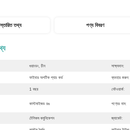
িস্তারিত তথ্য
পণ্য বিবরণ
থ্য
গুয়াংডং, চীন
সাক্ষ্যদান:
ফাইবার অপটিক প্যাচ কর্ড
ব্যবহার করুন:
1 বছর
নেটওয়ার্ক:
কাস্টমাইজড রঙ
পণ্যের নাম:
টেলিকম কমুনিকেশন
জ্যাকেট:
কাস্টম দৈর্ঘ্য
ফাইবার টাইপ: