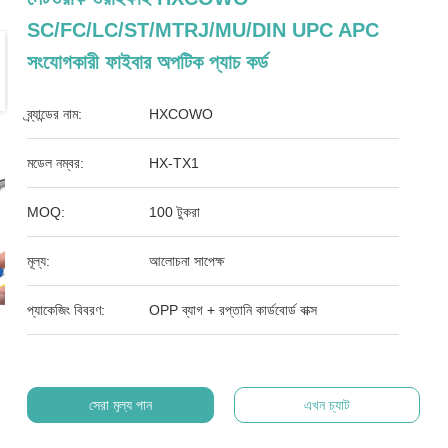
SC/FC/LC/ST/MTRJ/MU/DIN UPC APC
সংযোগকারী ফাইবার অপটিক প্যাচ কর্ড
ব্র্যান্ডের নাম:
HXCOWO
মডেল নম্বর:
HX-TX1
MOQ:
100 টুকরা
মূল্য:
আলোচনা সাপেক্ষ
প্যাকেজিং বিবরণ:
OPP ব্যাগ + রপ্তানি কার্ডবোর্ড বাক্স
সেরা মূল্য পান
এখন চ্যাট