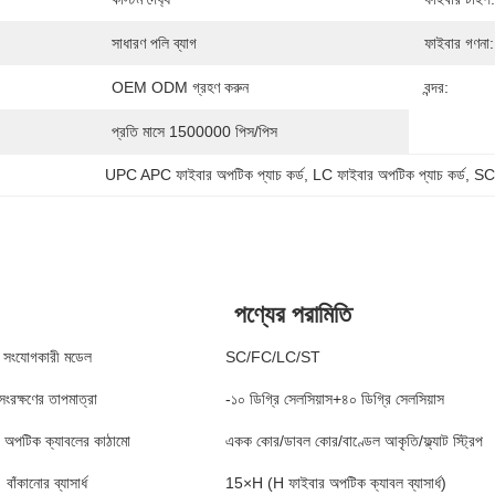
সাধারণ পলি ব্যাগ
ফাইবার গণনা:
OEM ODM গ্রহণ করুন
বন্দর:
প্রতি মাসে 1500000 পিস/পিস
UPC APC ফাইবার অপটিক প্যাচ কর্ড
, 
LC ফাইবার অপটিক প্যাচ কর্ড
, 
SC 
পণ্যের পরামিতি
সংযোগকারী মডেল
SC/FC/LC/ST
সংরক্ষণের তাপমাত্রা
-১০ ডিগ্রি সেলসিয়াস+৪০ ডিগ্রি সেলসিয়াস
 অপটিক ক্যাবলের কাঠামো
একক কোর/ডাবল কোর/বাণ্ডেল আকৃতি/ফ্ল্যাট স্ট্রিপ
বাঁকানোর ব্যাসার্ধ
15×H (H ফাইবার অপটিক ক্যাবল ব্যাসার্ধ)