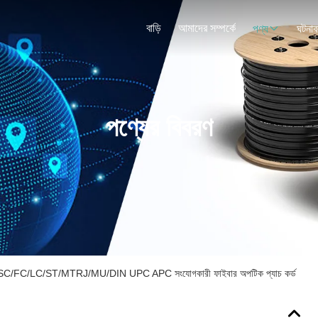
বাড়ি
আমাদের সম্পর্কে
পণ্য
ঘটনাব
পণ্যের বিবরণ
O SC/FC/LC/ST/MTRJ/MU/DIN UPC APC সংযোগকারী ফাইবার অপটিক প্যাচ কর্ড