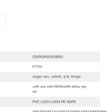
CE/ROHS/ISO9001
FTTH
তারযুক্ত ল্যান, ওয়াইফাই, 4 জি, উইগ্যান্ড
এসসি থেকে এসসি ইউপিসি/এপিসি ফাইবার প্যাচ 
কর্ড
PVC LSZH LSOH PE HDPE
G652D/G657A1/G657A2/OM1/OM2/OM3/OM4