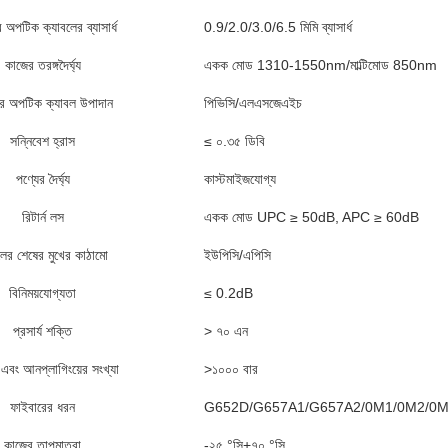
 অপটিক ক্যাবলের ব্যাসার্ধ
0.9/2.0/3.0/6.5 মিমি ব্যাসার্ধ
কাজের তরঙ্গদৈর্ঘ্য
একক মোড 1310-1550nm/মাল্টিমোড 850nm
র অপটিক ক্যাবল উপাদান
পিভিসি/এলএসজেএইচ
সন্নিবেশ হ্রাস
≤ ০.৩৫ ডিবি
পণ্যের দৈর্ঘ্য
কাস্টমাইজযোগ্য
রিটার্ন লস
একক মোড UPC ≥ 50dB, APC ≥ 60dB
লের শেষের মুখের কাঠামো
ইউপিসি/এপিসি
বিনিময়যোগ্যতা
≤ 0.2dB
প্রসার্য শক্তি
> ৭০ এন
 এবং আনপ্লাগিংয়ের সংখ্যা
>১০০০ বার
ফাইবারের ধরন
G652D/G657A1/G657A2/0M1/0M2/0
কাজের তাপমাত্রা
-২৫ °সি+৭০ °সি