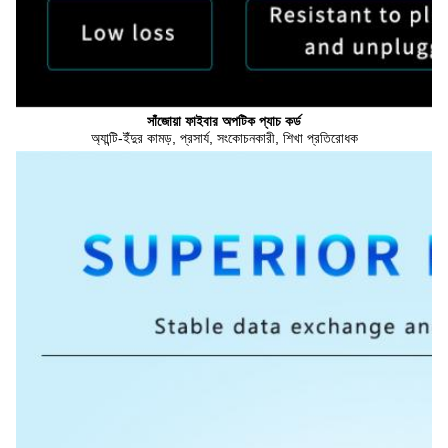
সাঁজোয়া ফাইবার অপটিক প্যাচ কর্ড
অ্যান্টি-ইঁদুর কামড়, প্রসার্য, সংকোচনকারী, শিখা প্রতিরোধক