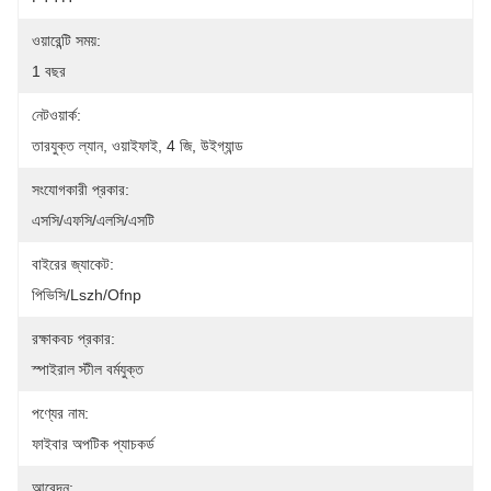
ওয়ারেন্টি সময়:
1 বছর
নেটওয়ার্ক:
তারযুক্ত ল্যান, ওয়াইফাই, 4 জি, উইগ্যান্ড
সংযোগকারী প্রকার:
এসসি/এফসি/এলসি/এসটি
বাইরের জ্যাকেট:
পিভিসি/lszh/ofnp
রক্ষাকবচ প্রকার:
স্পাইরাল স্টীল বর্মযুক্ত
পণ্যের নাম:
ফাইবার অপটিক প্যাচকর্ড
আবেদন: