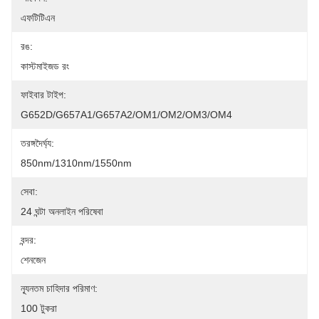
এফটিটিএন
রঙ:
কাস্টমাইজড রং
ফাইবার টাইপ:
G652D/G657A1/G657A2/OM1/OM2/OM3/OM4
তরঙ্গদৈর্ঘ্য:
850nm/1310nm/1550nm
সেবা:
24 ঘন্টা অনলাইন পরিষেবা
বন্দর:
শেনজেন
ন্যূনতম চাহিদার পরিমাণ:
100 টুকরা