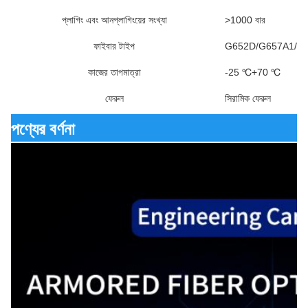
প্লাগিং এবং আনপ্লাগিংয়ের সংখ্যা
>1000 বার
ফাইবার টাইপ
G652D/G657A1/G
কাজের তাপমাত্রা
-25 ℃+70 ℃
ফেরুল
সিরামিক ফেরুল
পণ্যের বর্ণনা