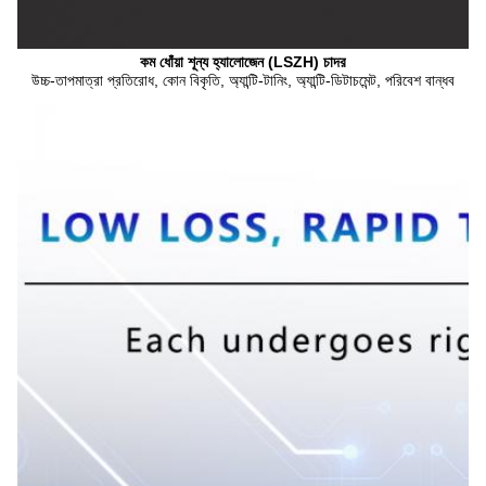
কম ধোঁয়া শূন্য হ্যালোজেন (LSZH) চাদর
উচ্চ-তাপমাত্রা প্রতিরোধ, কোন বিকৃতি, অ্যান্টি-টানিং, অ্যান্টি-ডিটাচমেন্ট, পরিবেশ বান্ধব