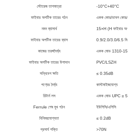
স্টোরেজ তাপমাত্রা
-10°C+40°C
ফাইবার অপটিক তারের গঠন
একক কোর/ডাবল কোর/বান্ডেল
নমন ব্যাসার্ধ
15×H (H ফাইবার অপটিক 
ফাইবার অপটিক তারের ব্যাস
0.9/2.0/3.0/6.5 মিমি ব
কাজের তরঙ্গদৈর্ঘ্য
একক মোড 1310-1550n
ফাইবার অপটিক তারের উপাদান
PVC/LSZH
সন্নিবেশ ক্ষতি
≤ 0.35dB
পণ্যের দৈর্ঘ্য
কাস্টমাইজযোগ্য
রিটার্ন লস
একক মোড UPC ≥ 50
Ferrule শেষ মুখ গঠন
ইউপিসি/এপিসি
বিনিময়যোগ্যতা
≤ 0.2dB
প্রসার্য শক্তি
>70N