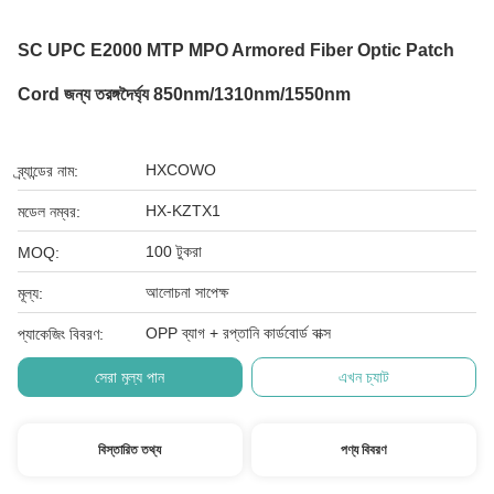
SC UPC E2000 MTP MPO Armored Fiber Optic Patch
Cord জন্য তরঙ্গদৈর্ঘ্য 850nm/1310nm/1550nm
HXCOWO
ব্র্যান্ডের নাম:
HX-KZTX1
মডেল নম্বর:
100 টুকরা
MOQ:
আলোচনা সাপেক্ষ
মূল্য:
OPP ব্যাগ + রপ্তানি কার্ডবোর্ড বাক্স
প্যাকেজিং বিবরণ:
সেরা মূল্য পান
এখন চ্যাট
বিস্তারিত তথ্য
পণ্য বিবরণ