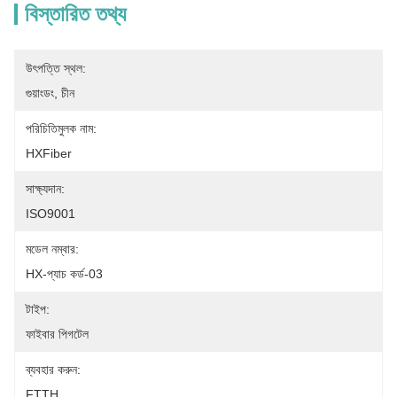
বিস্তারিত তথ্য
উৎপত্তি স্থল:
গুয়াংডং, চীন
পরিচিতিমুলক নাম:
HXFiber
সাক্ষ্যদান:
ISO9001
মডেল নম্বার:
HX-প্যাচ কর্ড-03
টাইপ:
ফাইবার পিগটেল
ব্যবহার করুন:
FTTH