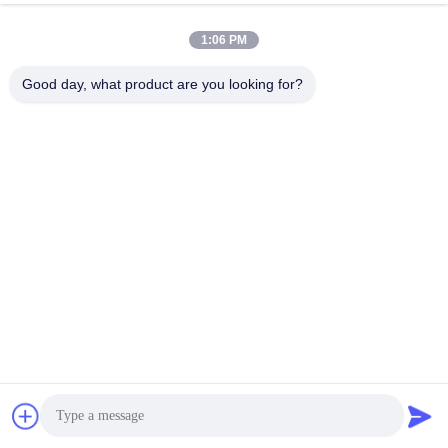
1:06 PM
Good day, what product are you looking for?
ট্যাগ:
ফাইবার অপটিক ক্যাবল পিগটাইল
এলসি ফাইবার পিগটাইলস
ফাইবার অপটিক্যাল পিগটেইল
দ্রুত যোগাযোগ
ঠিকানা
বিল্ডিং নং.2, গাওলি ৩য় রোড, ট্যাংসিয়া টাউন, ডংগুয়ান, চীন
টেলিফোন
86-0769-8772-9980