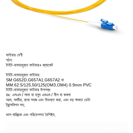
ফাইবার বেণী
গঠন:
টাইট-বাফারযুক্ত ফাইবার+ জ্যাকেট
টাইট-বাফারযুক্ত ফাইবার:
SM:G652D,G657A1,G657A2 বা
MM:62.5/125,50/125(OM3,OM4) 0.9mm PVC
টাইট-বাফারযুক্ত ফাইবার উপলব্ধ
রঙ: এসএম / সাদা বা হলুদ এমএম / নীল বা কমলা
নরম, নমনীয়, রাখা সহজ এবং বিভক্ত করা, এবং বড় ক্ষমতা ডেটা
ট্রান্সমিশন সহ;
ভাল যান্ত্রিক এবং পরিবেশগত বৈশিষ্ট্য;