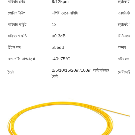
ফাইবার মোড
9/125μm
জ্যাকেটের র
পোলিশ টাইপ
এপিসি থেকে এপিসি
তরঙ্গদৈর্ঘ্য
ফাইবার কাউন্ট
12
জ্যাকেট উপা
সন্নিবেশ ক্ষতি
≤0.3dB
বিনিময়যোগ্
রিটার্ন লস
≥55dB
কম্পন
অপারেটিং তাপমাত্রা
-40~75°C
স্টোরেজ তাপ
2/5/10/15/20m/100m কাস্টমাইজড
দৈর্ঘ্য
ডেলিভারি ত
দৈর্ঘ্য