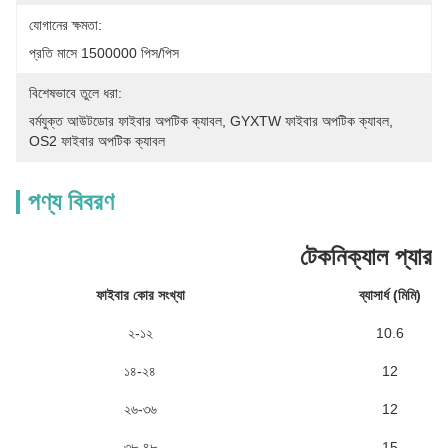
যোগানের ক্ষমতা:
প্রতি মাসে 1500000 পিস/পিস
বিশেষভাবে তুলে ধরা:
বর্মযুক্ত আউটডোর ফাইবার অপটিক ক্যাবল
, 
GYXTW ফাইবার অপটিক ক্যাবল
, 
OS2 ফাইবার অপটিক ক্যাবল
পণ্য বিবরণ
টেকনিক্যাল প্যারাম
ফাইবার কোর সংখ্যা
ব্যাসার্ধ (মিমি)
২-১২
10.6
১৪-২৪
12
২৬-৩৬
12
৩৮-৪৮
15