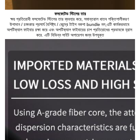
ফসফেটেড স্টিলের তার
ক্ষয় প্রতিরোধী ফসফেটেড স্টিলের তার ব্যবহার করে, সমান্তরাল ধাতব শক্তিশালীকরণ 
উপাদান / চমৎকার প্রসার্য বৈশিষ্ট্য / কেন্দ্রে টাইপ নকশা bundle নল,এটি কার্যকরভাবে 
অপটিক্যাল ফাইবার রক্ষা করে এবং অপটিক্যাল ফাইবারের চাপ প্রতিরোধের প্রভাবকে হ্রাস 
করে. এটি বিভিন্ন সাইট অপারেশন জন্য উপযুক্ত