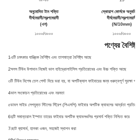
অনুমোদিত টান শক্তি
স্কোয়াশ ফোর্সকে অনুমতি দ
দীর্ঘমেয়াদী/স্বল্পমেয়াদী
দীর্ঘমেয়াদী/স্বল্পমেয়াদী
(এন)
(N/10mm)
১০০০/৩০০০
১০০০/৩০০০
পণ্যের বৈশিষ্ট্য
1এটি চমৎকার যান্ত্রিক বৈশিষ্ট্য এবং তাপমাত্রা বৈশিষ্ট্য আছে
2সলস টিউব উপাদান নিজেই ভাল হাইড্রোলাইসিস প্রতিরোধের এবং উচ্চ শক্তি আছে
৩টি টিউব বিশেষ তেল পেস্ট দিয়ে ভরা হয়, যা অপটিক্যাল ফাইবারের জন্য গুরুত্বপূর্ণ সুরক্ষা প্র
4ভাল সংকোচন প্রতিরোধের এবং নরমতা
৫ডাবল সাইড লেপযুক্ত স্টিলের স্ট্রিপ (পিএসপি) ফাইবার অপটিক ক্যাবলের আর্দ্রতা প্রতিরো
6দুটি সমান্তরাল ইস্পাত তারের ফাইবার অপটিক ক্যাবলগুলির প্রসার্য শক্তি নিশ্চিত করে
7ছোট ব্যাসার্ধ, হালকা ওজন, সহজেই স্থাপন করা