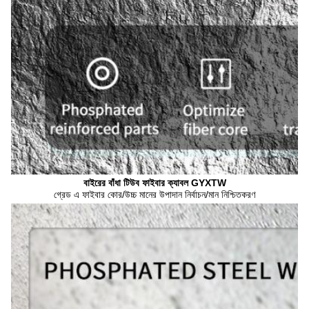
বাইরের বাঁধা টিউব ফাইবার ক্যাবল GYXTW
গ্রেড এ ফাইবার কোর/উচ্চ মানের উপাদান নির্বাচন/মান নিশ্চিতকরণ