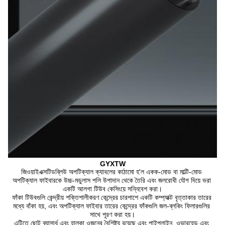
GYXTW
জিওয়াইএক্সটিডব্লিউ অপটিক্যাল ক্যাবলের কাঠামো হ'ল একক-মোড বা মাল্টি-মোড 
অপটিক্যাল ফাইবারকে উচ্চ-মডুলাস পলি উপাদান থেকে তৈরি এবং জলরোধী যৌগ দিয়ে ভরা 
একটি আলগা টিউব কেসিংয়ে সন্নিবেশ করা।
ফাঁকা টিউবগুলি কেন্দ্রীয় শক্তিশালীকরণ কেন্দ্রের চারপাশে একটি কম্প্যাক্ট বৃত্তাকার তারের 
মধ্যে বাঁকা হয়, এবং অপটিক্যাল ফাইবার তারের কেন্দ্রের ফাঁকগুলি জল-ব্লকিং ফিলারগুলির 
সাথে পূরণ করা হয়।
এটিতে ছোট ব্যাসার্ধ এবং হালকা ওজনের বৈশিষ্ট্য রয়েছে এবং পাইপলাইন, ওভারহেড এবং 