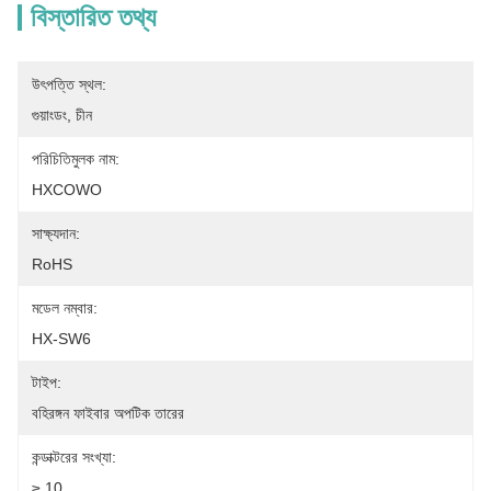
বিস্তারিত তথ্য
উৎপত্তি স্থল:
গুয়াংডং, চীন
পরিচিতিমুলক নাম:
HXCOWO
সাক্ষ্যদান:
RoHS
মডেল নম্বার:
HX-SW6
টাইপ:
বহিরঙ্গন ফাইবার অপটিক তারের
কন্ডাক্টরের সংখ্যা:
≥ 10