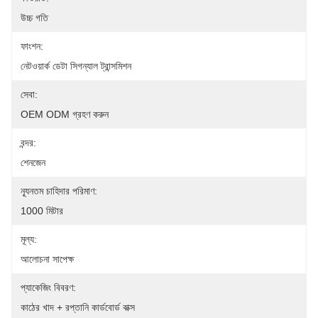
উচ্চ গতি
ফাংশন:
নেটওয়ার্ক ডেটা সিগন্যাল ট্রান্সমিশন
সেবা:
OEM ODM গ্রহণ করুন
বন্দর:
শেনজেন
ন্যূনতম চাহিদার পরিমাণ:
1000 মিটার
মূল্য:
আলোচনা সাপেক্ষ
প্যাকেজিং বিবরণ:
কাঠের খাদ + রপ্তানি কার্ডবোর্ড বাক্স