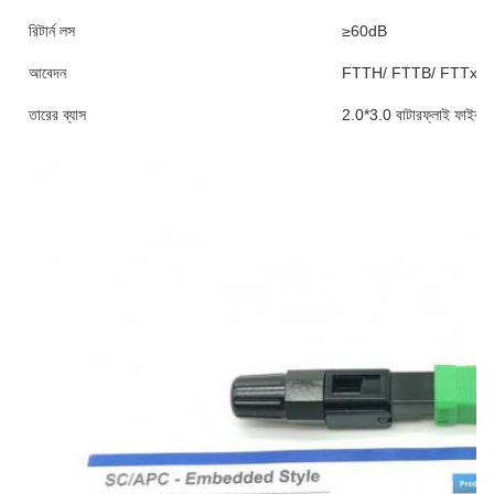
রিটার্ন লস
≥60dB
আবেদন
FTTH/ FTTB/ FTTx/ ডেটা
তারের ব্যাস
2.0*3.0 বাটারফ্লাই ফাইবার