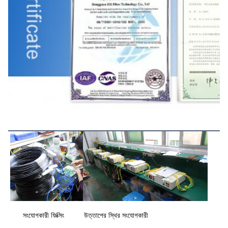
উৎপাদন প্রক্রিয়া
সংযোগকারী ফিক্সিং
উত্তাপের স্থির সংযোগকারী