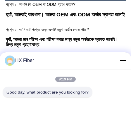
প্রশ্ন ১. আপনি কি OEM বা ODM গ্রহণ করেন?
হ্যাঁ, আমরাই কারখানা। আমরা OEM এবং ODM অর্ডার স্বাগত জানাই
প্রশ্ন ২. আমি এই পণ্যের জন্য একটি নমুনা অর্ডার পেতে পারি?
হ্যাঁ, আমরা মান পরীক্ষা এবং পরীক্ষা করার জন্য নমুনা অর্ডারকে স্বাগত জানাই। 
মিশ্র নমুনা গ্রহণযোগ্য.
Q3. পেমেন্ট পদ্ধতি সম্পর্কে কি?
HX Fiber
আমরা T/T, L/C, ওয়েস্টার্ন ইউনিয়ন এবং মানি গ্রাম গ্রহণ করি।
9:19 PM
Q4. আপনার প্রসবের সময় কি?
Good day, what product are you looking for?
আমরা সাধারণত পেমেন্টের 2 ~ 5 দিনের মধ্যে পণ্যটি প্রেরণ করি। এটি অর্ডার 
পরিমাণের উপর নির্ভর করে।
প্রশ্ন 5. কিভাবে আমার কাছে আইটেম শিপ?
মহাসাগর জাহাজ, এয়ার ফ্রেট, ল্যান্ড ফ্রেট ডেলিভারি উপলব্ধ