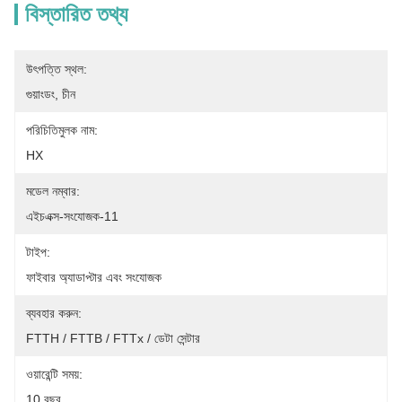
বিস্তারিত তথ্য
উৎপত্তি স্থল:
গুয়াংডং, চীন
পরিচিতিমুলক নাম:
HX
মডেল নম্বার:
এইচএক্স-সংযোজক-11
টাইপ:
ফাইবার অ্যাডাপ্টার এবং সংযোজক
ব্যবহার করুন:
FTTH / FTTB / FTTx / ডেটা সেন্টার
ওয়ারেন্টি সময়:
10 বছর