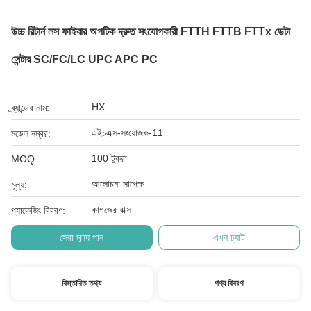
উচ্চ রিটার্ন লস ফাইবার অপটিক দ্রুত সংযোগকারী FTTH FTTB FTTx ডেটা
সেন্টার SC/FC/LC UPC APC PC
HX
ব্র্যান্ডের নাম:
এইচএক্স-সংযোজক-11
মডেল নম্বর:
100 টুকরা
MOQ:
আলোচনা সাপেক্ষ
মূল্য:
কাগজের বাক্স
প্যাকেজিং বিবরণ:
সেরা মূল্য পান
এখন চ্যাট
বিস্তারিত তথ্য
পণ্য বিবরণ