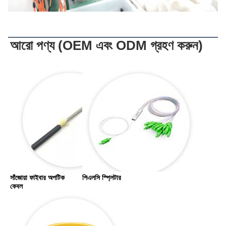
আরো পণ্য
আরো পণ্য (
OEM এবং ODM গ্রহণ করুন
)
সাঁজোয়া ফাইবার অপটিক 
পিএলসি স্প্লিটার
কেবল