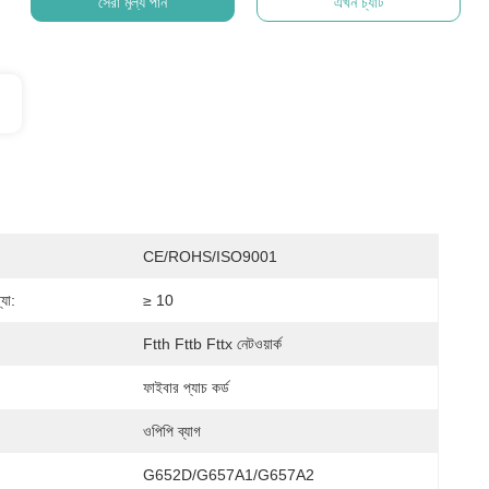
সেরা মূল্য পান
এখন চ্যাট
CE/ROHS/ISO9001
্যা:
≥ 10
Ftth Fttb Fttx নেটওয়ার্ক
ফাইবার প্যাচ কর্ড
ওপিপি ব্যাগ
:
G652D/G657A1/G657A2