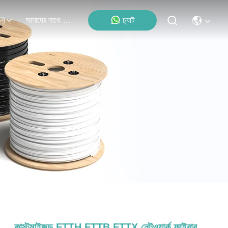
আমাদের সাথে যোগাযোগ করুন
চ্যাট
লী
কাস্টমাইজড FTTH FTTB FTTX নেটওয়ার্ক ফাইবার