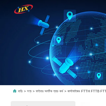
বাড়ি
>
পণ্য
>
ফাইবার অপটিক প্যাচ কর্ড
>
কাস্টমাইজড FTTH FTTB FTTX নেট