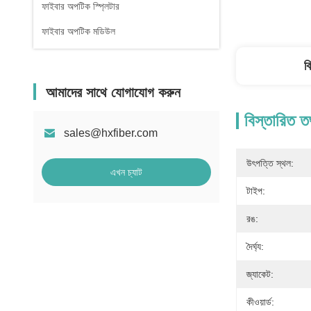
ফাইবার অপটিক স্প্লিটার
ফাইবার অপটিক মডিউল
ব
আমাদের সাথে যোগাযোগ করুন
বিস্তারিত ত
sales@hxfiber.com
উৎপত্তি স্থল:
এখন চ্যাট
টাইপ:
রঙ:
দৈর্ঘ্য:
জ্যাকেট:
কীওয়ার্ড: