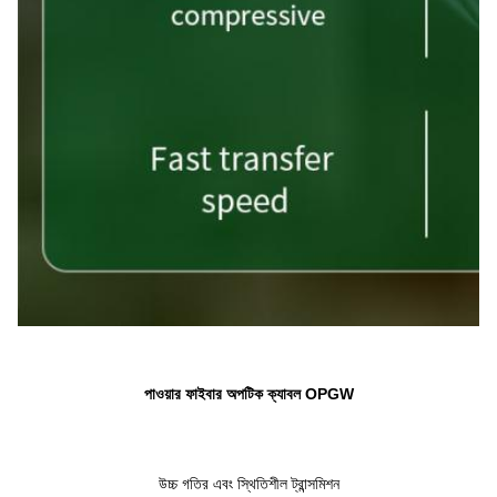
পাওয়ার ফাইবার অপটিক ক্যাবল OPGW
উচ্চ গতির এবং স্থিতিশীল ট্রান্সমিশন