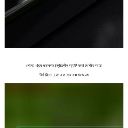
শেলের ধাতব রক্ষাকবচ স্থিতিশীল অ্যান্টি-জারা বৈশিষ্ট্য আছে
দীর্ঘ জীবন, বয়স এবং ক্ষয় করা সহজ নয়