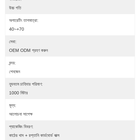
উচ্চ গতি
অপারেটিং তাপমাত্রা:
40~+70
সেবা:
OEM ODM গ্রহণ করুন
বন্দর:
শেনজেন
ন্যূনতম চাহিদার পরিমাণ:
1000 মিটার
মূল্য:
আলোচনা সাপেক্ষ
প্যাকেজিং বিবরণ:
কাঠের খাদ + রপ্তানি কার্ডবোর্ড বাক্স