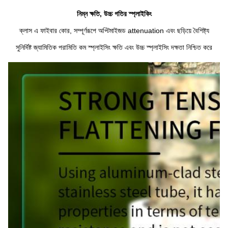
নিম্ন ক্ষতি, উচ্চ গতির স্প্লাইকিং
ক্লাস এ ফাইবার কোর, সম্পূর্ণরূপে অপ্টিমাইজড attenuation এবং ছড়িয়ে বৈশিষ্ট্য
সুনির্দিষ্ট জ্যামিতিক পরামিতি কম স্প্লাইসিং ক্ষতি এবং উচ্চ স্প্লাইসিং দক্ষতা নিশ্চিত করে