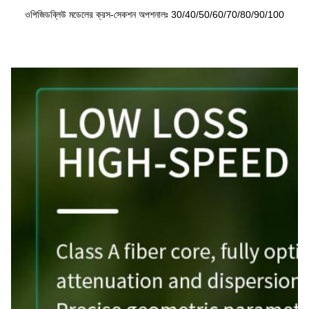
ওপিজিডব্লিউ মডেলের ক্রস-সেকশন অপশনালঃ 30/40/50/60/70/80/90/100