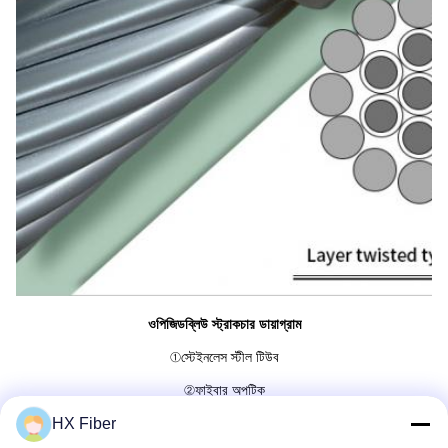
ওপিজিডব্লিউ স্ট্রাকচার ডায়াগ্রাম
①
স্টেইনলেস স্টীল টিউব
②
ফাইবার অপটিক
HX Fiber
③
অ্যালুমিনিয়াম ধাতুযুক্ত স্টিলের তার