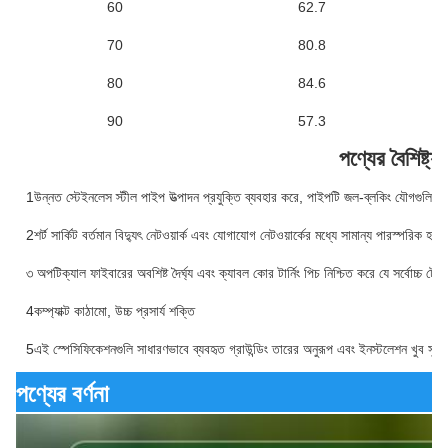
60
62.7
70
80.8
80
84.6
90
57.3
পণ্যের বৈশিষ্ট্য
1উন্নত স্টেইনলেস স্টীল পাইপ উত্পাদন প্রযুক্তি ব্যবহার করে, পাইপটি জল-ব্লকিং যৌগগুলির স
2শর্ট সার্কিট বর্তমান বিদ্যুৎ নেটওয়ার্ক এবং যোগাযোগ নেটওয়ার্কের মধ্যে সামান্য পারস্পরিক হস্তক্
৩ অপটিক্যাল ফাইবারের অবশিষ্ট দৈর্ঘ্য এবং ক্যাবল কোর টার্নিং পিচ নিশ্চিত করে যে সর্বোচ্চ ট
4কম্প্যাক্ট কাঠামো, উচ্চ প্রসার্য শক্তি
5এই স্পেসিফিকেশনগুলি সাধারণভাবে ব্যবহৃত গ্রাউন্ডিং তারের অনুরূপ এবং ইনস্টলেশন খুব সুবি
পণ্যের বর্ণনা