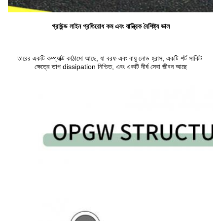
গ্রাউন্ড লাইন প্রতিরোধ কম এবং যান্ত্রিক বৈশিষ্ট্য ভাল
তারের একটি কম্প্যাক্ট কাঠামো আছে, যা বরফ এবং বায়ু লোড হ্রাস, একটি শর্ট সার্কিট 
ক্ষেত্রে তাপ dissipation নিশ্চিত, এবং একটি দীর্ঘ সেবা জীবন আছে