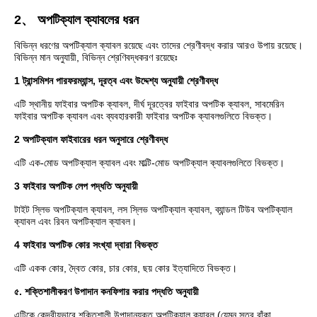
2、 অপটিক্যাল ক্যাবলের ধরন
বিভিন্ন ধরণের অপটিক্যাল ক্যাবল রয়েছে এবং তাদের শ্রেণীবদ্ধ করার আরও উপায় রয়েছে।
বিভিন্ন মান অনুযায়ী, বিভিন্ন শ্রেণিবদ্ধকরণ রয়েছেঃ
1 ট্রান্সমিশন পারফরম্যান্স, দূরত্ব এবং উদ্দেশ্য অনুযায়ী শ্রেণীবদ্ধ
এটি স্থানীয় ফাইবার অপটিক ক্যাবল, দীর্ঘ দূরত্বের ফাইবার অপটিক ক্যাবল, সাবমেরিন
ফাইবার অপটিক ক্যাবল এবং ব্যবহারকারী ফাইবার অপটিক ক্যাবলগুলিতে বিভক্ত।
2 অপটিক্যাল ফাইবারের ধরন অনুসারে শ্রেণীবদ্ধ
এটি এক-মোড অপটিক্যাল ক্যাবল এবং মাল্টি-মোড অপটিক্যাল ক্যাবলগুলিতে বিভক্ত।
3 ফাইবার অপটিক লেপ পদ্ধতি অনুযায়ী
টাইট স্লিভ অপটিক্যাল ক্যাবল, লস স্লিভ অপটিক্যাল ক্যাবল, ব্যান্ডল টিউব অপটিক্যাল
ক্যাবল এবং রিবন অপটিক্যাল ক্যাবল।
4 ফাইবার অপটিক কোর সংখ্যা দ্বারা বিভক্ত
এটি একক কোর, দ্বৈত কোর, চার কোর, ছয় কোর ইত্যাদিতে বিভক্ত।
৫. শক্তিশালীকরণ উপাদান কনফিগার করার পদ্ধতি অনুযায়ী
এটিকে কেন্দ্রীয়ভাবে শক্তিশালী উপাদানযুক্ত অপটিক্যাল ক্যাবল (যেমন স্তর বাঁকা