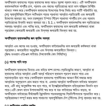
অপটিক্যাল ক্যাবলের গহ্বর ক্যাবলের জন্য আরও সুরক্ষা প্রদান করে। এটি অপটিক্যাল
ক্যাবলগুলিকে পার্শ্বীয় চাপ, প্রভাব এবং নমনের প্রতিরোধের মতো ভাল যান্ত্রিক বৈশিষ্ট্য
থাকতে সক্ষম করে।অপটিক্যাল ক্যাবলের উদ্দেশ্যের উপর নির্ভর করে গর্তটি পরিবর্তিত হয়.
(ক) অ্যালুমিনিয়াম স্ট্রিপ লংটিগুয়াল গহ্বর প্রধানত আর্দ্রতা-প্রতিরোধী এবং জলরোধী
উদ্দেশ্যে ব্যবহৃত হয়, যখন তরঙ্গযুক্ত ইস্পাত স্ট্রিপ প্রধানত পার্শ্বীয় চাপ এবং প্রভাব
প্রতিরোধের উন্নতি করতে ব্যবহৃত হয়। 5.1.২ অপটিক্যাল ক্যাবলগুলির জল প্রতিরোধের
সমস্যাঃ আর্দ্রতা এবং পানির ভয়ে, অপটিক্যাল ক্যাবলের ভাল জলরোধী কর্মক্ষমতা থাকা
প্রয়োজন।জলরোধী জলরোধী এবং উল্লম্ব জলরোধী বিভক্ত করা হয়.
অপটিক্যাল ক্যাবলগুলির জল ব্লকিং সমস্যা
আর্দ্রতা এবং জলের ভয় হওয়ায়, অপটিক্যাল ফাইবারগুলির ভাল জলরোধী কর্মক্ষমতা থাকা
প্রয়োজন। জলরোধীতা অনুভূমিক এবং উল্লম্ব জলরোধীতে বিভক্ত।
(উত্সঃ ডংগুয়ান এইচএক্স ফাইবার টেকনোলজি কোং লিমিটেড)
(১) পাশের পানি বন্ধ
অপটিক্যাল ক্যাবলের ভিতরে এবং বাইরে বাষ্প চাপের গ্রেডিয়েন্টের কারণে, আর্দ্রতা বা
ক্যাবলের বাইরে আর্দ্রতা একটি আর্দ্র পরিবেশে ক্যাবলে প্রবেশ করতে পারে এবং
স্থানান্তরিত হতে পারে।অপটিক্যাল ক্যাবলের প্লাস্টিকের আবরণ দীর্ঘ সময়ের জন্য
আর্দ্রতার অনুপ্রবেশ রোধ করতে পারে না. একবার আর্দ্রতা অপটিক্যাল ফাইবার আক্রমণ
করে, এটি ধাতু আনুষাঙ্গিক ক্ষয় হতে পারে, যা ইলেক্ট্রোকেমিক্যাল হাইড্রোজেন বিবর্তন হতে
পারে।এটি কেবল ধাতব উপাদানগুলিই ক্ষয় করে না বরং ফাইবারের ক্ষতিও বাড়ায়, যা
অপটিক্যাল ফাইবারের দীর্ঘমেয়াদী ট্রান্সমিশন পারফরম্যান্সের স্থিতিশীলতাকে প্রভাবিত করে।
প্রক্রিয়াকরণ সম্পূর্ণ করার জন্য সাধারণত অ্যালুমিনিয়াম টেপ (স্টিলের টেপ) ব্যবহার করা হয়.
(২) লংটিচুয়াল ওয়াটার ব্লকিং