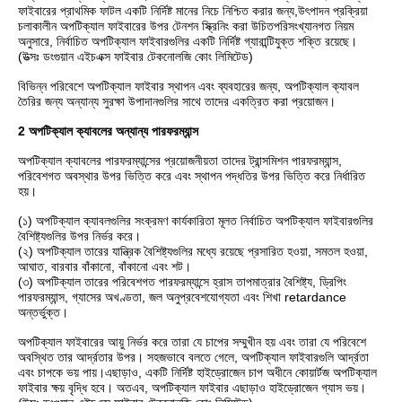
ফাইবারের প্রাথমিক ফাটল একটি নির্দিষ্ট মানের নিচে নিশ্চিত করার জন্য,উৎপাদন প্রক্রিয়া
চলাকালীন অপটিক্যাল ফাইবারের উপর টেনশন স্ক্রিনিং করা উচিতপরিসংখ্যানগত নিয়ম
অনুসারে, নির্বাচিত অপটিক্যাল ফাইবারগুলির একটি নির্দিষ্ট গ্যারান্টিযুক্ত শক্তি রয়েছে।
(উত্সঃ ডংগুয়ান এইচএক্স ফাইবার টেকনোলজি কোং লিমিটেড)
বিভিন্ন পরিবেশে অপটিক্যাল ফাইবার স্থাপন এবং ব্যবহারের জন্য, অপটিক্যাল ক্যাবল
তৈরির জন্য অন্যান্য সুরক্ষা উপাদানগুলির সাথে তাদের একত্রিত করা প্রয়োজন।
2 অপটিক্যাল ক্যাবলের অন্যান্য পারফরম্যান্স
অপটিক্যাল ক্যাবলের পারফরম্যান্সের প্রয়োজনীয়তা তাদের ট্রান্সমিশন পারফরম্যান্স,
পরিবেশগত অবস্থার উপর ভিত্তি করে এবং স্থাপন পদ্ধতির উপর ভিত্তি করে নির্ধারিত
হয়।
(১) অপটিক্যাল ক্যাবলগুলির সংক্রমণ কার্যকারিতা মূলত নির্বাচিত অপটিক্যাল ফাইবারগুলির
বৈশিষ্ট্যগুলির উপর নির্ভর করে।
(২) অপটিক্যাল তারের যান্ত্রিক বৈশিষ্ট্যগুলির মধ্যে রয়েছে প্রসারিত হওয়া, সমতল হওয়া,
আঘাত, বারবার বাঁকানো, বাঁকানো এবং শট।
(৩) অপটিক্যাল তারের পরিবেশগত পারফরম্যান্সে হ্রাস তাপমাত্রার বৈশিষ্ট্য, ড্রিপিং
পারফরম্যান্স, গ্যাসের অখণ্ডতা, জল অনুপ্রবেশযোগ্যতা এবং শিখা retardance
অন্তর্ভুক্ত।
অপটিক্যাল ফাইবারের আয়ু নির্ভর করে তারা যে চাপের সম্মুখীন হয় এবং তারা যে পরিবেশে
অবস্থিত তার আর্দ্রতার উপর। সহজভাবে বলতে গেলে, অপটিক্যাল ফাইবারগুলি আর্দ্রতা
এবং চাপকে ভয় পায়।এছাড়াও, একটি নির্দিষ্ট হাইড্রোজেন চাপ অধীনে কোয়ার্টজ অপটিক্যাল
ফাইবার ক্ষয় বৃদ্ধি হবে। অতএব, অপটিক্যাল ফাইবার এছাড়াও হাইড্রোজেন গ্যাস ভয়।