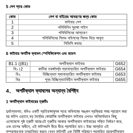
5 লেপ স্তর কোড
কোড
লেপ বা বাইরের আবরণের জন্য কোড
1
ফাইবার লেপ
2
পলিথিলিন সুরক্ষা পাইপ
3
পলিথিলিনের আস্তরণ
4
পলিথিলিনের স্লিভ নাইলনের স্লিভ দিয়ে আবৃত
5
পিভিসি কভার
6 ফাইবার অপটিক ক্যাবল স্পেসিফিকেশন এবং মডেল
B1.1 ((B1)
অপটিক্যাল ফাইবার
G652
বি১।2
কাটিয়া তরঙ্গদৈর্ঘ্য স্থানান্তরিত অপটিক্যাল ফাইবার
G654
বি২
বিচ্ছিন্নতা স্থানান্তরিত অপটিক্যাল ফাইবার
G653
বি৪
শূন্য বিচ্ছিন্নতাবিহীন অপটিক্যাল ফাইবার
G655
4、 অপটিক্যাল ক্যাবলের অন্যান্য বৈশিষ্ট্য
1 অপটিক্যাল ফাইবারের ত্রুটিঃ
দুর্ভাগ্যবশত, যদিও একটি প্রতিরক্ষামূলক স্তর অবিলম্বে অঙ্কন প্রক্রিয়া সময় প্রয়োগ করা
হয় ফাটল এড়াতে,বড় দৈর্ঘ্যের কোয়ার্টজ অপটিক্যাল ফাইবার এখনও অনিবার্যভাবে কিছু
এলোমেলো পৃষ্ঠ ত্রুটি আছেএই ত্রুটির আকার অপটিক্যাল ফাইবারের শক্তি নির্ধারণ করে,
এবং চাপের অধীনে, এই ফাটলগুলি ধীরে ধীরে প্রসারিত হবে। উচ্চ আর্দ্রতা এই
সম্প্রসারণকে ত্বরান্বিত করবে।যখন ফাটলটি এক নির্দিষ্ট পরিমাণে প্রসারিত হয়অপটিক্যাল