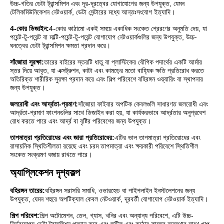
উচ্চ-গতির ডেটা ট্রান্সমিশন এবং দূর-দূরত্বের যোগাযোগের জন্য উপযুক্ত, যেমন
টেলিকমিউনিকেশন নেটওয়ার্ক, ডেটা সেন্টারের মধ্যে আন্তঃসংযোগ ইত্যাদি।
4-কোর ডিজাইন:
4-কোর কাঠামো একই সময়ে একাধিক সংকেত প্রেরণের অনুমতি দেয়, যা
পয়েন্ট-টু-পয়েন্ট বা মাল্টি-পয়েন্ট-টু-পয়েন্ট যোগাযোগ নেটওয়ার্কগুলির জন্য উপযুক্ত, উচ্চ-
ঘনত্বের ডেটা ট্রান্সমিশন ক্ষমতা প্রদান করে।
সাঁজোয়া সুরক্ষা:
তারের বাইরের স্তরটি ধাতু বা প্লাস্টিকের যৌগিক পদার্থের একটি আর্মার
স্তর দিয়ে আবৃত, যা এক্সট্রুশন, কাটা এবং কামড়ের মতো বাহ্যিক ক্ষতি প্রতিরোধ করতে
অতিরিক্ত শারীরিক সুরক্ষা প্রদান করে এবং শিল্প পরিবেশে বহিরঙ্গন ওয়্যারিং বা স্থাপনার
জন্য উপযুক্ত।
জলরোধী এবং আর্দ্রতা-প্রমাণ:
সাঁজোয়া ফাইবার অপটিক কেবলগুলি সাধারণত জলরোধী এবং
আর্দ্রতা-প্রমাণ ফাংশনগুলির সাথে ডিজাইন করা হয়, যা কার্যকরভাবে আর্দ্রতার অনুপ্রবেশ
রোধ করতে পারে এবং আর্দ্র বা বৃষ্টির পরিবেশের জন্য উপযুক্ত।
তাপমাত্রা প্রতিরোধের এবং জারা প্রতিরোধের:
এটির ভাল তাপমাত্রা প্রতিরোধের এবং
রাসায়নিক স্থিতিশীলতা রয়েছে এবং চরম তাপমাত্রা এবং ক্ষয়কারী পরিবেশে স্থিতিশীল
সংকেত সংক্রমণ বজায় রাখতে পারে।
অ্যাপ্লিকেশন দৃশ্যকল্প
বহিরঙ্গন তারের:
বহিরঙ্গন সরাসরি সমাধি, ওভারহেড বা পাইপলাইন ইনস্টলেশনের জন্য
উপযুক্ত, যেমন শহুরে অপটিক্যাল কেবল নেটওয়ার্ক, দূরবর্তী যোগাযোগ নেটওয়ার্ক ইত্যাদি।
শিল্প পরিবেশ:
শিল্প অটোমেশন, তেল, গ্যাস, খনির এবং অন্যান্য পরিবেশে, এটি উচ্চ-