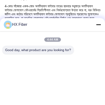
4-কোর সাঁজোয়া একক-মোড অপটিক্যাল ফাইবার তারের ব্যবহার শুধুমাত্র অপটিক্যাল
ফাইবার যোগাযোগ নেটওয়ার্কের স্থিতিশীলতা এবং নির্ভরযোগ্যতা উন্নত করে না, বরং বিভিন্ন
জটিল এবং কঠোর পরিবেশে অপটিক্যাল ফাইবার যোগাযোগ প্রযুক্তির প্রয়োগের সুযোগকেও
প্রসারিত করে, যা আধুনিক যোগাযোগ নেটওয়ার্কগুলির নির্মাণ এবং আপগ্রেড করার জন্য
শক্তিশালী সমর্থন প্রদান করে। (সূত্র: Dongguan HX Fiber Technology
HX Fiber
Co., Ltd)
4:44 AM
Good day, what product are you looking for?
দ্রুত যোগাযোগ
ঠিকানা
বিল্ডিং নং.2, গাওলি ৩য় রোড, ট্যাংসিয়া টাউন, ডংগুয়ান, চীন
টেলিফোন
86-0769-8772-9980
ই-মেইল
sales@hxfiber.com