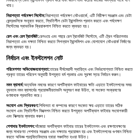
নির্ভরযোগ্য ডেটা ট্রান্সমিশন প্রদান করে এবং জটিল এবং কঠোর কাজের অবস্থার সাথে খাপ
খায়।
নিরাপত্তা পর্যবেক্ষণ সিস্টেম:
নিরাপত্তা পর্যবেক্ষণ নেটওয়ার্কে, এটি নিরীক্ষণ সরঞ্জাম এবং ডেটা
কেন্দ্রগুলিকে সংযুক্ত করতে, স্থিতিশীল ডেটা ট্রান্সমিশন প্রদান করতে এবং পর্যবেক্ষণ
সিস্টেমের স্বাভাবিক ক্রিয়াকলাপ নিশ্চিত করতে ব্যবহৃত হয়।
রেল এবং রেল ট্রানজিট:
রেলওয়ে এবং শহুরে রেল ট্রানজিট সিস্টেমে, এটি ট্রেন পরিচালনার
নিরাপত্তা এবং দক্ষতা নিশ্চিত করতে সিগন্যাল ট্রান্সমিশন এবং যোগাযোগ নেটওয়ার্ক নির্মাণের
জন্য ব্যবহৃত হয়।
নির্বাচন এবং ইনস্টলেশন নোট
পরিবেশগত অভিযোজনযোগ্যতা:
তারের দীর্ঘমেয়াদী স্থায়িত্ব এবং নির্ভরযোগ্যতা নিশ্চিত করতে
প্রকৃত তারের পরিবেশ অনুযায়ী উপযুক্ত বর্ম প্রকার এবং সুরক্ষা স্তর নির্বাচন করুন।
নমন ব্যাসার্ধ:
অত্যধিক নমনের কারণে অপটিক্যাল ফাইবারের ক্ষতি এড়াতে ইনস্টলেশনের সময়
ন্যূনতম নমন ব্যাসার্ধের প্রয়োজনীয়তাগুলি অনুসরণ করা উচিত, যা সংকেত সংক্রমণের
গুণমানকে প্রভাবিত করে।
সংযোগ এবং স্থিরকরণ:
শিথিলতা বা কম্পনের কারণে সংকেত ক্ষয় এড়াতে তারের সঠিক
সংযোগ এবং স্থিতিশীল ফিক্সেশন নিশ্চিত করতে উপযুক্ত অপটিক্যাল ফাইবার সংযোগকারী
এবং ফিক্সচার ব্যবহার করুন।
পেশাদার ইনস্টলেশন:
সাঁজোয়া অপটিক্যাল ফাইবার তারের ইনস্টলেশন এবং রক্ষণাবেক্ষণের
জন্য সাধারণত পেশাদার সরঞ্জাম এবং দক্ষতার প্রয়োজন হয় এবং ইনস্টলেশনের গুণমান নিশ্চিত
করতে অভিজ্ঞ প্রযুক্তিবিদদের দ্বারা সঞ্চালিত হওয়া উচিত।